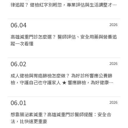
律追蹤？ 健檢紅字別輕忽，專業評估與生活調整才
是...
06.04
2026
高雄減重門診怎麼選？ 醫師評估、安全用藥與營養追
蹤一次看懂
06.02
2026
成人健檢與胃癌篩檢怎麼做？ 為好診所響應公費篩
檢，守護自己也守護家人 ★ 響應篩檢，為好健康促
進協會...
06.01
2026
想靠腸泌素減重？高雄減重門診醫師提醒：安全合
法，比快速更重要