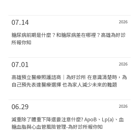
07.14
2026
糖尿病前期是什麼？和糖尿病差在哪裡？高雄為好診
所報你知
07.01
2026
高雄預立醫療照護諮商｜為好診所 在意識清楚時，為
自己預先表達醫療選擇 也為家人減少未來的難題
06.29
2026
減重除了體重下降還要注意什麼? ApoB、Lp(a)、血
糖血脂與心血管風險管理-為好診所報你知